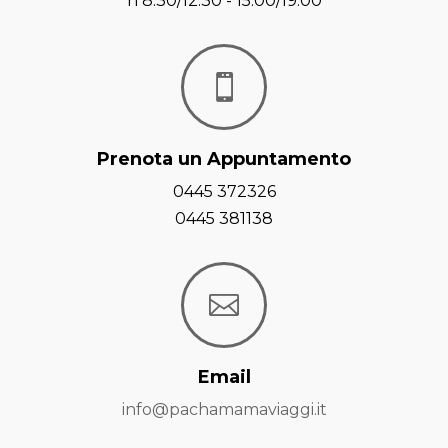
h 8.30/12.30 - 15.00/19.00

Prenota un Appuntamento
0445 372326
0445 381138

Email
info@pachamamaviaggi.it