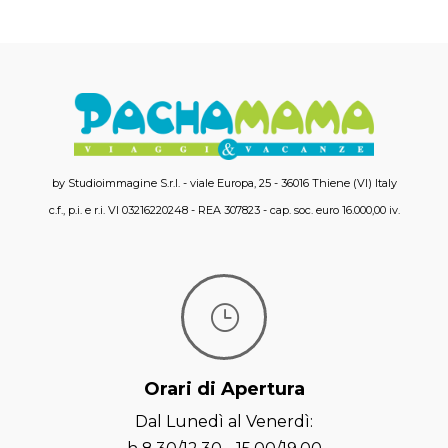
by Studioimmagine S.r.l. - viale Europa, 25 - 36016 Thiene (VI) Italy
c.f., p.i. e r.i. VI 03216220248 - REA 307823 - cap. soc. euro 16.000,00 iv.
}
Orari di Apertura
Dal Lunedì al Venerdì: